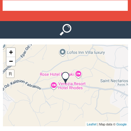
Ο
μ
Ύ
ε
ν
ο
+
ύ
−
R
Leaflet
| Map data ©
Google