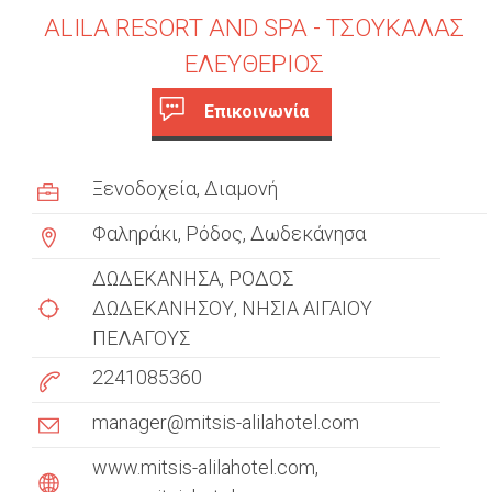
ALILA RESORT AND SPA - ΤΣΟΥΚΑΛΑΣ
ΕΛΕΥΘΕΡΙΟΣ
Επικοινωνία
c
(
ε
u
Ξενοδοχεία
Διαμονή
ν
s
ε
Φαληράκι, Ρόδος, Δωδεκάνησα
ρ
t
γ
ΔΩΔΕΚΑΝΗΣΑ
ΡΟΔΟΣ
ή
o
ΔΩΔΕΚΑΝΗΣΟΥ
ΝΗΣΙΑ ΑΙΓΑΙΟΥ
κ
ΠΕΛΑΓΟΥΣ
m
α
ρ
2241085360
e
τ
manager@mitsis-alilahotel.com
έ
r
λ
www.mitsis-alilahotel.com
t
α