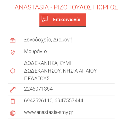
ANASTASIA - ΡΙΖΟΠΟΥΛΟΣ ΓΙΩΡΓΟΣ
Επικοινωνία
c
(
ε
u
Ξενοδοχεία
Διαμονή
ν
s
ε
Μουράγιο
ρ
t
γ
ΔΩΔΕΚΑΝΗΣΑ
ΣΥΜΗ
ή
o
ΔΩΔΕΚΑΝΗΣΟΥ
ΝΗΣΙΑ ΑΙΓΑΙΟΥ
κ
ΠΕΛΑΓΟΥΣ
m
α
ρ
2246071364
e
τ
6942526110
6947557444
έ
r
λ
www.anastasia-smy.gr
t
α
)