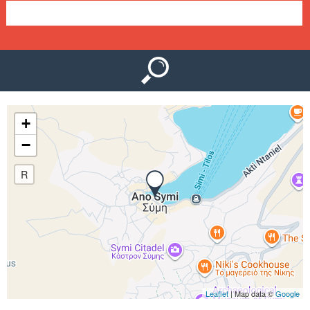
Ο
μ
Ύ
ε
ν
ο
+
ύ
−
R
Leaflet
| Map data ©
Google