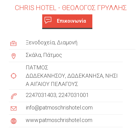
CHRIS HOTEL - ΘΕΟΛΟΓΟΣ ΓΡΥΛΛΗΣ
Επικοινωνία
c
(
ε
u
Ξενοδοχεία
Διαμονή
ν
s
ε
Σκάλα, Πάτμος
ρ
t
γ
ΠΑΤΜΟΣ
ή
o
ΔΩΔΕΚΑΝΗΣΟΥ
ΔΩΔΕΚΑΝΗΣΑ
ΝΗΣΙ
κ
Α ΑΙΓΑΙΟΥ ΠΕΛΑΓΟΥΣ
m
α
ρ
2247031403
2247031001
e
τ
info@patmoschrishotel.com
έ
r
λ
www.patmoschrishotel.com
t
α
)