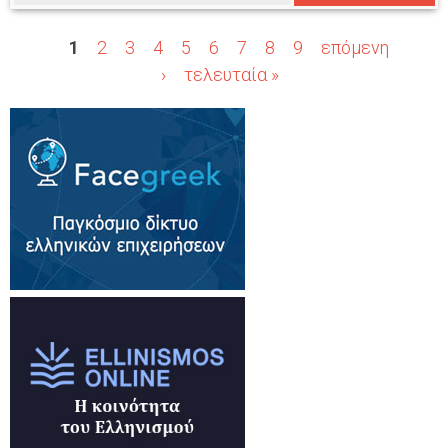
1
2
3
4
5
6
7
8
9
επόμενη
Σ
›
τελευταία »
ε
λ
ί
δ
ε
ς