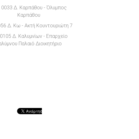
 0033 Δ. Καρπάθου - Όλυμπος
Καρπάθου
56 Δ. Κω - Ακτή Κουντουριώτη 7
0105 Δ. Καλυμνίων - Επαρχείο
αλύμνου Παλαιό Διοικητήριο