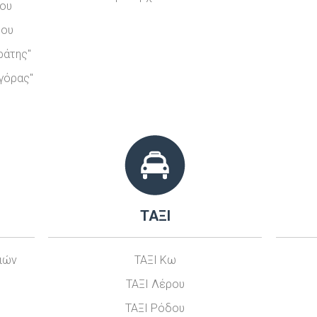
νου
θου
ράτης"
γόρας"
ΤΑΞΙ
νιών
ΤΑΞΙ Κω
ΤΑΞΙ Λέρου
ΤΑΞΙ Ρόδου