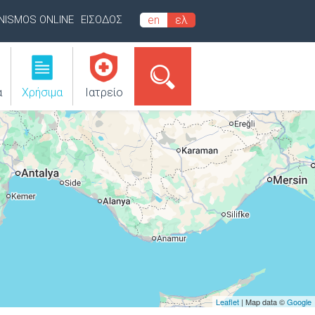
INISMOS ONLINE
ΕΙΣΟΔΟΣ
en
ελ
α
Χρήσιμα
Ιατρείο
Leaflet
| Map data ©
Google